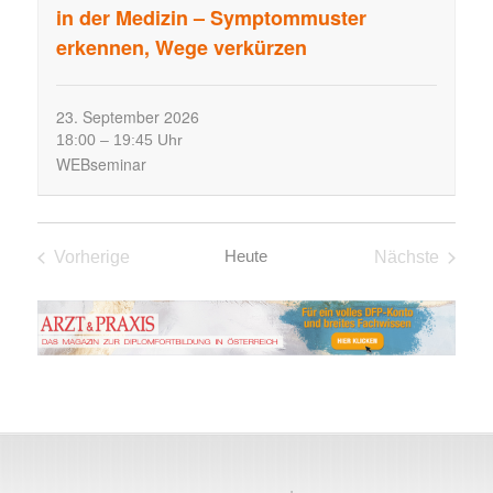
u
in der Medizin – Symptommuster
n
erkennen, Wege verkürzen
g
e
n
23.
September
2026
S
18:00
–
19:45 Uhr
WEBseminar
u
c
h
e
Heute
Vorherige
Nächste
u
Fortbildungen
Fortbildun
n
d
A
n
s
i
c
h