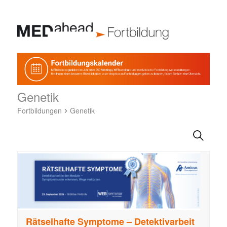
Genetik
Fortbildungen
Genetik
F
Suche
o
r
t
b
i
l
d
Rätselhafte Symptome – Detektivarbeit