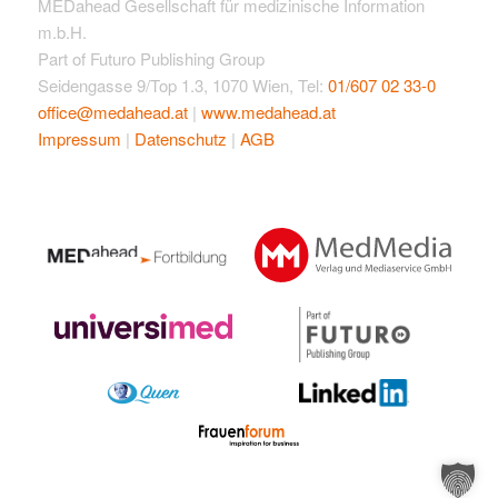
MEDahead Gesellschaft für medizinische Information
m.b.H.
Part of Futuro Publishing Group
Seidengasse 9/Top 1.3, 1070 Wien, Tel:
01/607 02 33-0
office@medahead.at
|
www.medahead.at
Impressum
|
Datenschutz
|
AGB