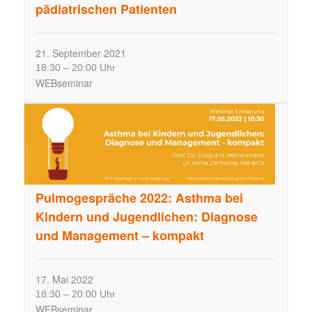
u
pädiatrischen Patienten
n
g
21.
September
2021
e
18:30
–
20:00 Uhr
n
WEBseminar
S
u
c
h
e
u
n
Pulmogespräche 2022: Asthma bei
d
Kindern und Jugendlichen: Diagnose
A
und Management – kompakt
n
s
i
17.
Mai
2022
c
18:30
–
20:00 Uhr
h
WEBseminar