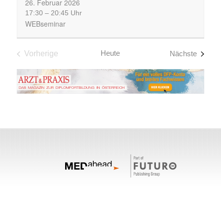
26.
Februar
2026
17:30
–
20:45 Uhr
WEBseminar
Heute
Fortbil
Vorherige
Nächste
Fortbildungen