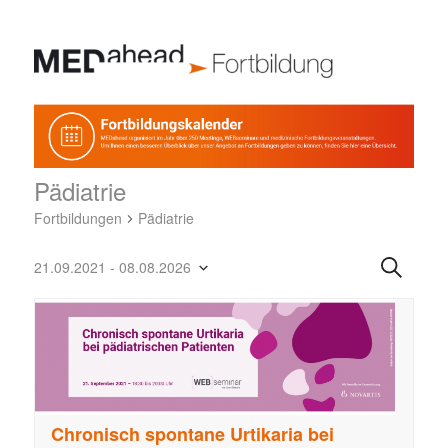
Pädiatrie
Fortbildungen
Pädiatrie
F
Suche
21.09.2021
 - 
08.08.2026
o
Datum
r
wählen.
t
b
i
l
d
Chronisch spontane Urtikaria bei