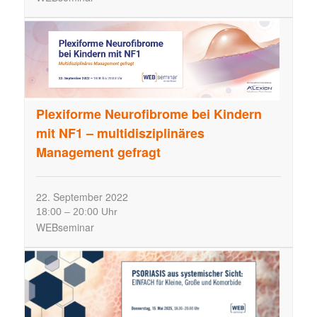
t
e
n
,
N
a
v
Plexiforme Neurofibrome bei Kindern
i
mit NF1 – multidisziplinäres
g
Management gefragt
a
t
i
22.
September
2022
18:00
–
20:00 Uhr
o
WEBseminar
n