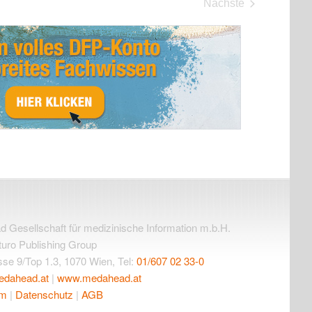
e
Nächste
n
Fortbildungen
S
u
c
h
e
u
n
d
A
n
Gesellschaft für medizinische Information m.b.H.
uturo Publishing Group
s
se 9/Top 1.3, 1070 Wien, Tel:
01/607 02 33-0
i
edahead.at
|
www.medahead.at
c
um
|
Datenschutz
|
AGB