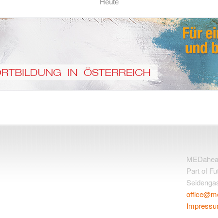
Heute
MEDahead 
Part of F
Seidengas
office@m
Impress