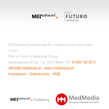
MEDahead Gesellschaft für medizinische Information
m.b.H.
Part of Futuro Publishing Group
Seidengasse 9/Top 1.3, 1070 Wien, Tel:
01/607 02 33-0
office@medahead.at
|
www.medahead.at
Impressum
|
Datenschutz
|
AGB