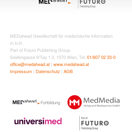
MEDahead Gesellschaft für medizinische Information
m.b.H.
Part of Futuro Publishing Group
Seidengasse 9/Top 1.3, 1070 Wien, Tel:
01/607 02 33-0
office@medahead.at
|
www.medahead.at
Impressum
|
Datenschutz
|
AGB