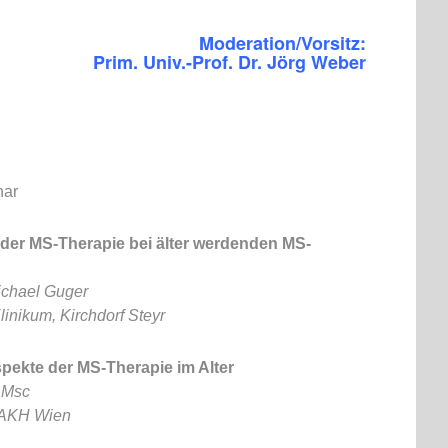
Moderation/Vorsitz:
Prim. Univ.-Prof. Dr. Jörg Weber
nar
der MS-Therapie bei älter werdenden MS-
Michael Guger
inikum, Kirchdorf Steyr
ekte der MS-Therapie im Alter
 Msc
 AKH Wien