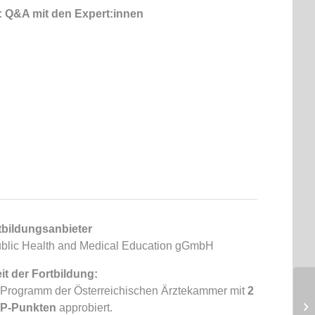
n: Q&A mit den Expert:innen
rtbildungsanbieter
Public Health and Medical Education gGmbH
t der Fortbildung:
gs-Programm der Österreichischen Ärztekammer mit
2
FP-Punkten
approbiert.