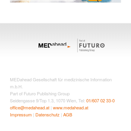
MEDahead Gesellschaft für medizinische Information
m.b.H.
Part of Futuro Publishing Group
Seidengasse 9/Top 1.3, 1070 Wien, Tel:
01/607 02 33-0
office@medahead.at
|
www.medahead.at
Impressum
|
Datenschutz
|
AGB