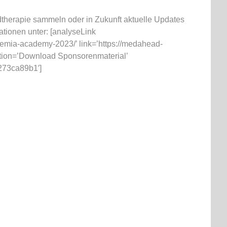
herapie sammeln oder in Zukunft aktuelle Updates
ationen unter: [analyseLink
idemia-academy-2023/’ link=’https://medahead-
ction=’Download Sponsorenmaterial’
273ca89b1′]