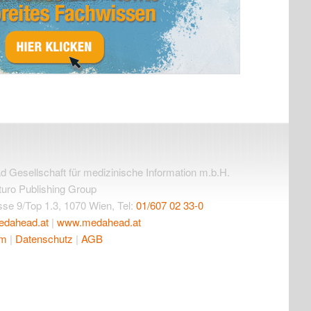
Gesellschaft für medizinische Information m.b.H.
uturo Publishing Group
se 9/Top 1.3, 1070 Wien, Tel:
01/607 02 33-0
edahead.at
|
www.medahead.at
um
|
Datenschutz
|
AGB