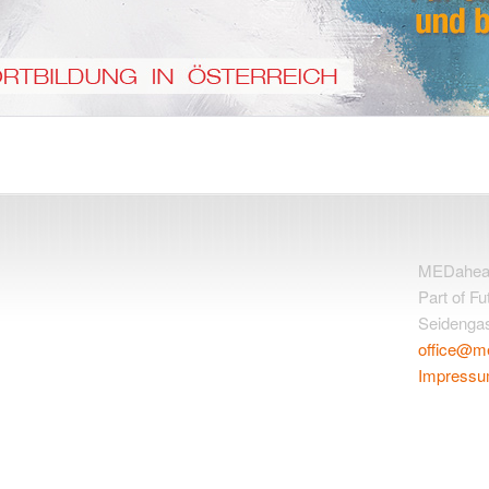
MEDahead 
Part of F
Seidengas
office@m
Impress