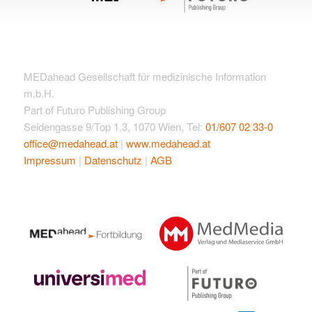
MEDahead Gesellschaft für medizinische Information
m.b.H.
Part of Futuro Publishing Group
Seidengasse 9/Top 1.3, 1070 Wien, Tel:
01/607 02 33-0
office@medahead.at
|
www.medahead.at
Impressum
|
Datenschutz
|
AGB