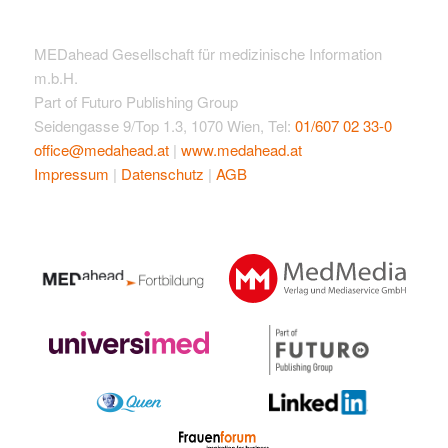
MEDahead Gesellschaft für medizinische Information
m.b.H.
Part of Futuro Publishing Group
Seidengasse 9/Top 1.3, 1070 Wien, Tel:
01/607 02 33-0
office@medahead.at
|
www.medahead.at
Impressum
|
Datenschutz
|
AGB