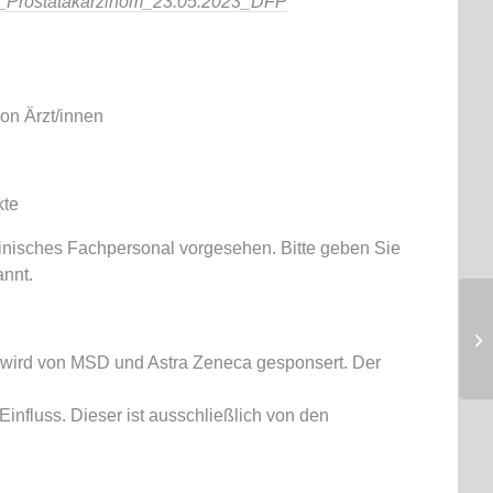
n_Prostatakarzinom_23.05.2023_DFP
on Ärzt/innen
kte
izinisches Fachpersonal vorgesehen. Bitte geben Sie
nnt.
 wird von MSD und Astra Zeneca gesponsert. Der
 Einfluss. Dieser ist ausschließlich von den