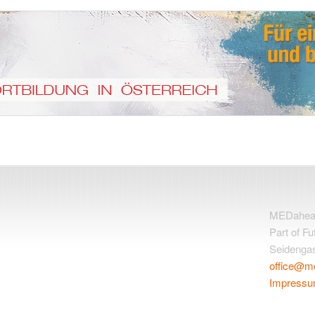
MEDahead 
Part of F
Seidengas
office@m
Impress