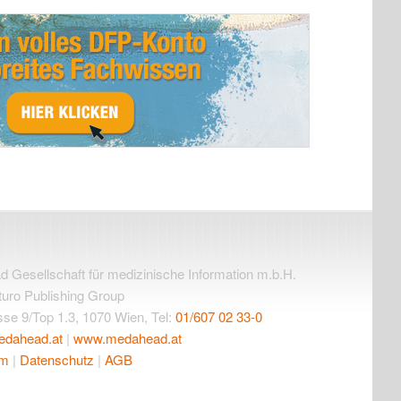
Gesellschaft für medizinische Information m.b.H.
uturo Publishing Group
se 9/Top 1.3, 1070 Wien, Tel:
01/607 02 33-0
edahead.at
|
www.medahead.at
um
|
Datenschutz
|
AGB