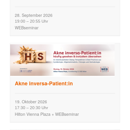
u
n
28.
September
2026
g
19:00
–
20:55 Uhr
e
WEBseminar
n
S
u
c
h
e
u
n
Akne inversa-Patient:in
d
A
n
19.
Oktober
2026
s
17:30
–
20:30 Uhr
i
Hilton Vienna Plaza + WEBseminar
c
h