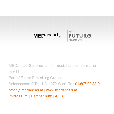
MEDahead Gesellschaft für medizinische Information
m.b.H.
Part of Futuro Publishing Group
Seidengasse 9/Top 1.3, 1070 Wien, Tel:
01/607 02 33-0
office@medahead.at
|
www.medahead.at
Impressum
|
Datenschutz
|
AGB