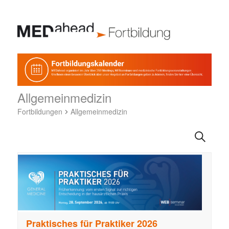
Allgemeinmedizin
Fortbildungen
Allgemeinmedizin
F
Suche
o
r
t
b
i
l
d
Praktisches für Praktiker 2026