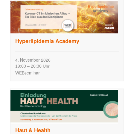
t
e
n
,
N
a
Hyperlipidemia Academy
v
i
4.
November
2026
g
19:00
–
20:30 Uhr
a
WEBseminar
t
i
o
n
Haut & Health