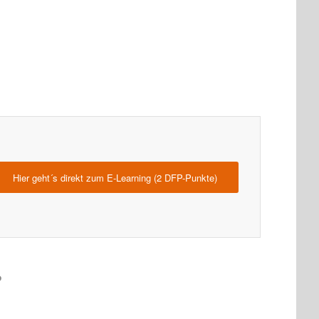
Hier geht´s direkt zum E-Learning (2 DFP-Punkte)
?