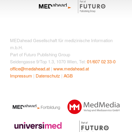
MEDahead Gesellschaft für medizinische Information
m.b.H.
Part of Futuro Publishing Group
Seidengasse 9/Top 1.3, 1070 Wien, Tel:
01/607 02 33-0
office@medahead.at
|
www.medahead.at
Impressum
|
Datenschutz
|
AGB