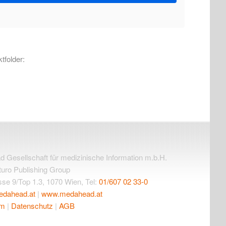
tfolder:
Gesellschaft für medizinische Information m.b.H.
uturo Publishing Group
se 9/Top 1.3, 1070 Wien, Tel:
01/607 02 33-0
edahead.at
|
www.medahead.at
um
|
Datenschutz
|
AGB