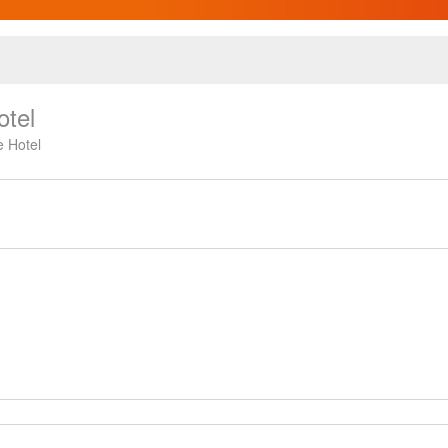
otel
e Hotel